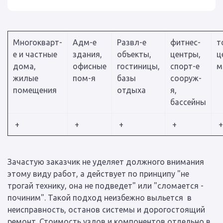
Многокварт-
Адм-е
Развл-е
фитнес-
т
е и частные
здания,
объекты,
центры,
ц
дома,
офисные
гостиницы,
спорт-е
м
жилые
пом-я
базы
сооруж-
помещения
отдыха
я,
бассейны
+
+
+
+
+
Зачастую заказчик не уделяет должного внимания
этому виду работ, а действует по принципу "не
трогай технику, она не подведет" или "сломается -
починим". Такой подход неизбежно выльется в
неисправность, останов системы и дорогостоящий
ремонт. Стоимость узлов и компонентов отдельно в